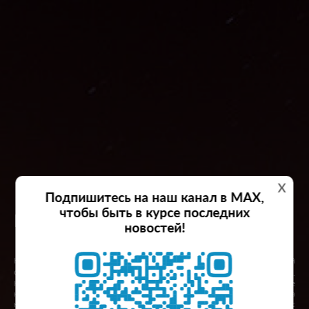
x
Подпишитесь на наш канал в MAX,
чтобы быть в курсе последних
Красноярский край
новостей!
Красноярский край – второй по площади субъект Российской
2
Федерации, занимает 2366,8 тыс.км
(или 13,86% территории страны).
Красноярский край входит в Сибирский федеральный округ. На востоке
край граничит с Республикой Саха (Якутия) и Иркутской областью, на
юге – с Республикой Тыва и с Республикой Хакасия, на западе – с