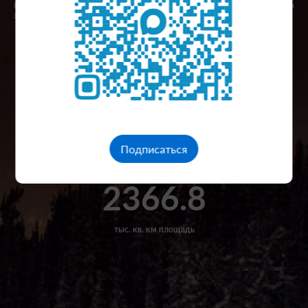
Кемеровской и Томской областями, а также с Ханты-Мансийским и
Ямало-Ненецким автономными округами.
2846
население
+4
Подписаться
Москва, часовой пояс
2366.8
тыс. кв. км площадь