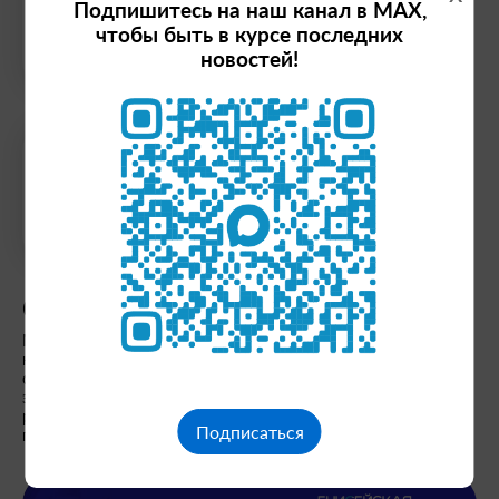
Подпишитесь на наш канал в MAX,
Инвестиционная карта
чтобы быть в курсе последних
новостей!
Алгоритм реализации проекта
С чего начать
Мы работаем по принципу «Одно окно», что означает, что
наш инвестпортал обеспечивает все необходимые услуги и
сопровождение инвест-проекта в едином порядке. Это
экономит время и упрощает процесс взаимодействия с
региональными органами власти и другими участниками
Подписаться
проекта.