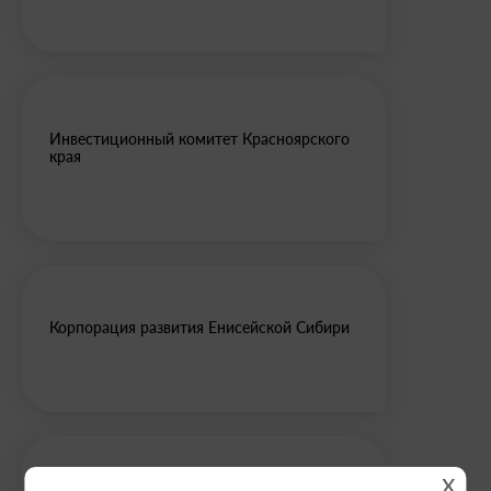
Инвестиционный комитет Красноярского
края
Корпорация развития Енисейской Сибири
x