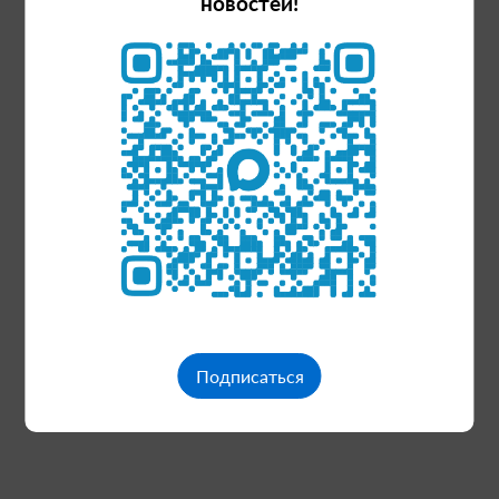
новостей!
yatırım
miktarı
735
yeni
işlerin
Подписаться