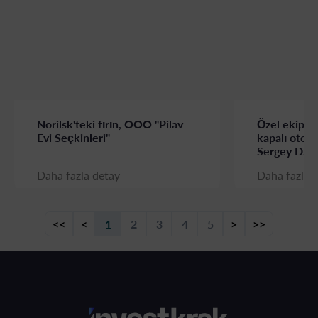
Norilsk'teki fırın, OOO "Pilav
Özel ekipma
Evi Seçkinleri"
kapalı otopa
Sergey Dzhi
Daha fazla detay
Daha fazla 
<<
<
1
2
3
4
5
>
>>