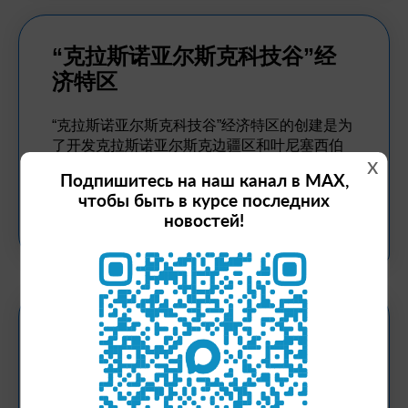
“克拉斯诺亚尔斯克科技谷”经
济特区
“克拉斯诺亚尔斯克科技谷”经济特区的创建是为
了开发克拉斯诺亚尔斯克边疆区和叶尼塞西伯
x
利亚大区的社会经济、科学、人才、生产和技
Подпишитесь на наш канал в MAX,
术潜力，以符合所有居民的利益。
чтобы быть в курсе последних
новостей!
更多细节
「西伯利亞機械工程」產業集
群
創建此集群的目的是支持區域內從事進口替代