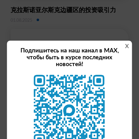
克拉斯诺亚尔斯克边疆区的投资吸引力
01.08.2025
x
Подпишитесь на наш канал в MAX,
чтобы быть в курсе последних
новостей!
克拉斯诺亚尔斯克边疆区的投资潜力
26.09.2024