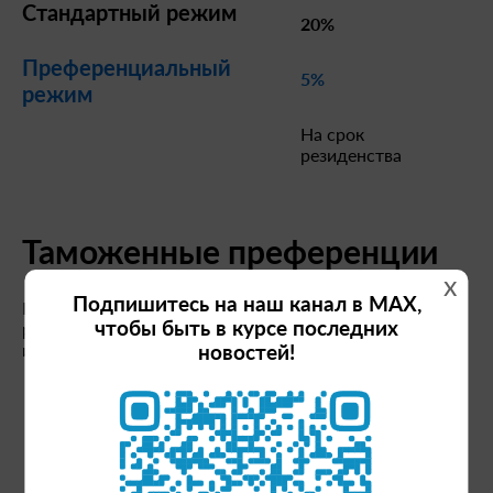
Стандартный режим
20%
Преференциальный
5%
режим
На срок
резиденства
Таможенные преференции
x
Подпишитесь на наш канал в MAX,
Режим свободной таможенной зоны позволит
чтобы быть в курсе последних
резиденту ТОР существенно минимизировать
издержки по импортно-экспортным операциям:
новостей!
снизить инвестиционные затраты на 30% за счет
освобождения от уплаты таможенных пошлин и
НДС (для налоговых агентов) в рамках
упрощения таможенных процедур при ввозе
импортного оборудования и комплектующих;
сократить расходы на закупку импортного сырья