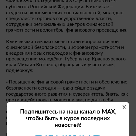
«ФинЗОЖ», объединившая 370 участников из 44
субъектов Российской Федерации. В их числе –
студенты экономических специальностей, молодые
специалисты органов государственной власти,
сотрудники региональных центров финансовой
грамотности и волонтёры финансового просвещения.
Ключевыми темами смены стали вопросы личной
финансовой безопасности, цифровой грамотности и
внедрения новых подходов к финансовому
просвещению молодёжи. Губернатор Красноярского
края Михаил Котюков, обращаясь к участникам,
подчеркнул:
«Повышение финансовой грамотности и обеспечение
безопасности сегодня — важнейшие задачи
государственного развития и суверенитета. Знать, как
противодействовать мошенникам, не дать себя
x
завести в ловушку, — не менее важно, чем уметь
Подпишитесь на наш канал в MAX,
считать и писать. Наша страна проходит непростые
испытания, и нам важно действовать на шаг впереди
чтобы быть в курсе последних
недоброжелателей».
новостей!
В рамках форума в шатре «Астафьев» работает